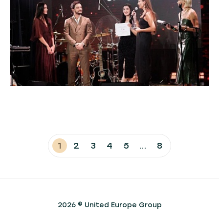
1
2
3
4
5
...
8
2026 © United Europe Group